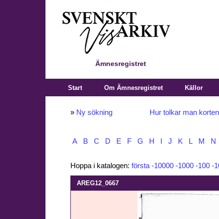
Ämnesregistret
Start
Om Ämnesregistret
Källor
»
Ny sökning
Hur tolkar man korte
A
B
C
D
E
F
G
H
I
J
K
L
M
N
Hoppa i katalogen:
första
-10000
-1000
-100
-1
AREG12_0667