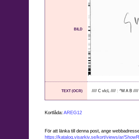
BILD
//// C vlcL //// : ^M A B //// 
TEXT (OCR)
Kortlåda:
AREG12
För att länka till denna post, ange webbadress
https://katalog.visarkiv.se/kort/views/ar/Sh