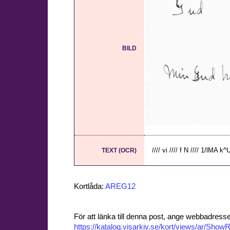
BILD
//// vi //// f N //// 1/lMA 
TEXT (OCR)
Kortlåda:
AREG12
För att länka till denna post, ange webbadress
https://katalog.visarkiv.se/kort/views/ar/Sh