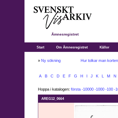
Ämnesregistret
Start
Om Ämnesregistret
Källor
»
Ny sökning
Hur tolkar man korte
A
B
C
D
E
F
G
H
I
J
K
L
M
N
Hoppa i katalogen:
första
-10000
-1000
-100
-1
AREG12_0664