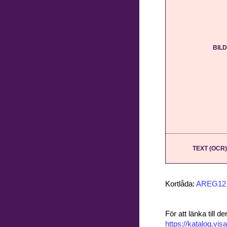
BILD
TEXT (OCR)
Kortlåda:
AREG12
För att länka till
https://katalog.v