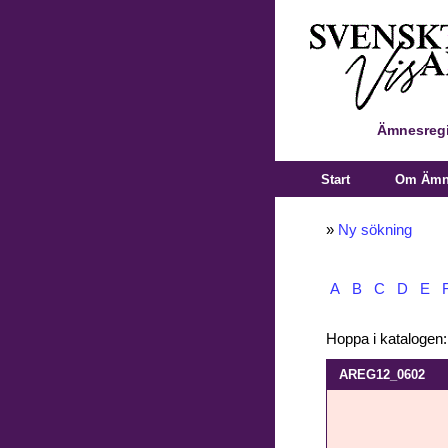
Ämnesregi
Start
Om Ämne
»
Ny sökning
A
B
C
D
E
Hoppa i katalogen
AREG12_0602