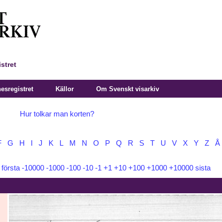
stret
sregistret
Källor
Om Svenskt visarkiv
Hur tolkar man korten?
F
G
H
I
J
K
L
M
N
O
P
Q
R
S
T
U
V
X
Y
Z
Å
:
första
-10000
-1000
-100
-10
-1
+1
+10
+100
+1000
+10000
sista