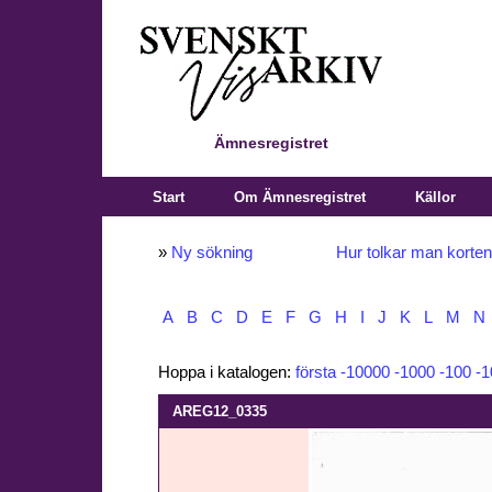
Ämnesregistret
Start
Om Ämnesregistret
Källor
»
Ny sökning
Hur tolkar man korte
A
B
C
D
E
F
G
H
I
J
K
L
M
N
Hoppa i katalogen:
första
-10000
-1000
-100
-1
AREG12_0335