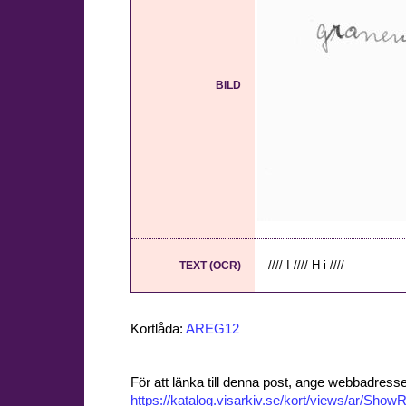
BILD
//// I //// H i ////
TEXT (OCR)
Kortlåda:
AREG12
För att länka till denna post, ange webbadress
https://katalog.visarkiv.se/kort/views/ar/Sh