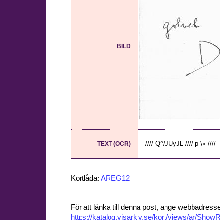
BILD
//// Q^/JUyJL //// p \« ////
TEXT (OCR)
Kortlåda:
AREG12
För att länka till denna post, ange webbadress
https://katalog.visarkiv.se/kort/views/ar/Sh