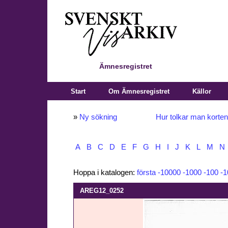
Ämnesregistret
Start
Om Ämnesregistret
Källor
»
Ny sökning
Hur tolkar man korte
A
B
C
D
E
F
G
H
I
J
K
L
M
N
Hoppa i katalogen:
första
-10000
-1000
-100
-1
AREG12_0252