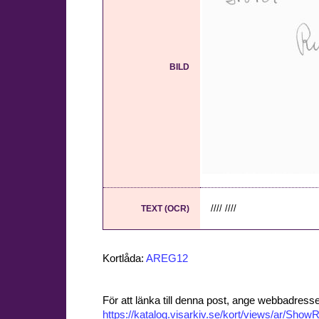
BILD
//// ////
TEXT (OCR)
Kortlåda:
AREG12
För att länka till denna post, ange webbadress
https://katalog.visarkiv.se/kort/views/ar/Sh