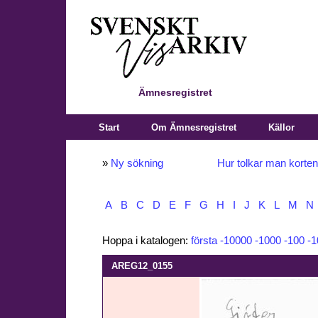
Ämnesregistret
Start
Om Ämnesregistret
Källor
»
Ny sökning
Hur tolkar man korte
A
B
C
D
E
F
G
H
I
J
K
L
M
N
Hoppa i katalogen:
första
-10000
-1000
-100
-1
AREG12_0155