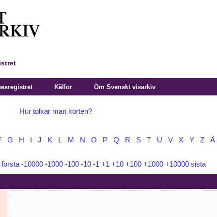
stret
sregistret
Källor
Om Svenskt visarkiv
Hur tolkar man korten?
F
G
H
I
J
K
L
M
N
O
P
Q
R
S
T
U
V
X
Y
Z
Å
:
första
-10000
-1000
-100
-10
-1
+1
+10
+100
+1000
+10000
sista