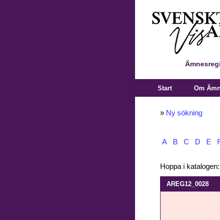
Ämnesregi
Start
Om Ämne
»
Ny sökning
A
B
C
D
E
Hoppa i katalogen
AREG12_0028