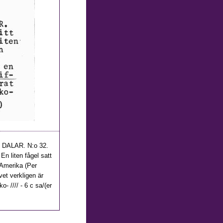
 DALAR. N:o 32.
En liten fågel satt
 Amerika (Per
vet verkligen är
 //// - 6 c sa/(er