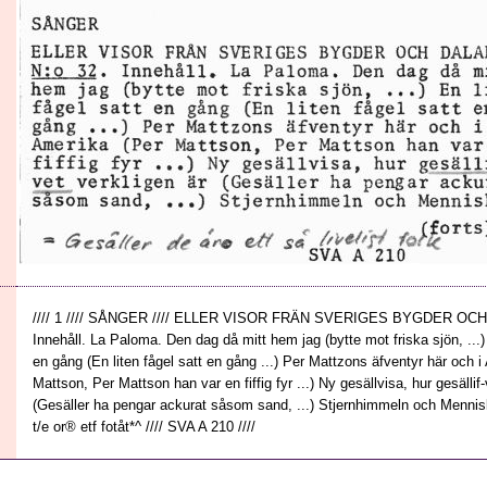
//// 1 //// SÅNGER //// ELLER VISOR FRÄN SVERIGES BYGDER OCH
Innehåll. La Paloma. Den dag då mitt hem jag (bytte mot friska sjön, ...) 
en gång (En liten fågel satt en gång ...) Per Mattzons äfventyr här och i
Mattson, Per Mattson han var en fiffig fyr ...) Ny gesällvisa, hur gesällif-
(Gesäller ha pengar ackurat såsom sand, ...) Stjernhimmeln och Mennisko-
t/e or® etf fotåt*^ //// SVA A 210 ////