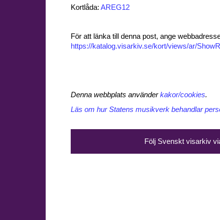
Kortlåda:
AREG12
För att länka till denna post, ange webbadress
https://katalog.visarkiv.se/kort/views/ar/Sh
Denna webbplats använder
kakor/cookies
.
Läs om hur Statens musikverk behandlar perso
Följ Svenskt visarkiv v