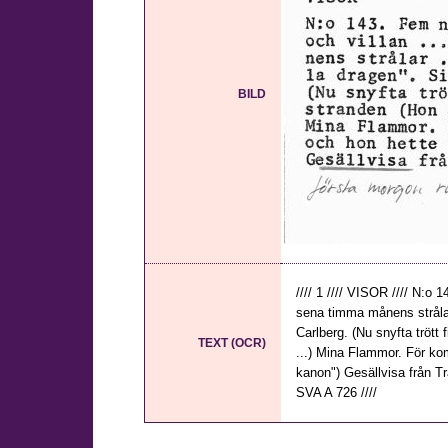
BILD
//// 1 //// VISOR //// N:o 
sena timma månens strålar
Carlberg. (Nu snyfta trött 
TEXT (OCR)
...) Mina Flammor. För kom
kanon") Gesällvisa från Trä
SVA A 726 ////