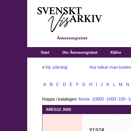
Ämnesregistret
Start
Om Ämnesregistret
Källor
»
Ny sökning
Hur tolkar man korte
A
B
C
D
E
F
G
H
I
J
K
L
M
N
Hoppa i katalogen:
första
-10000
-1000
-100
-1
AREG12_0020