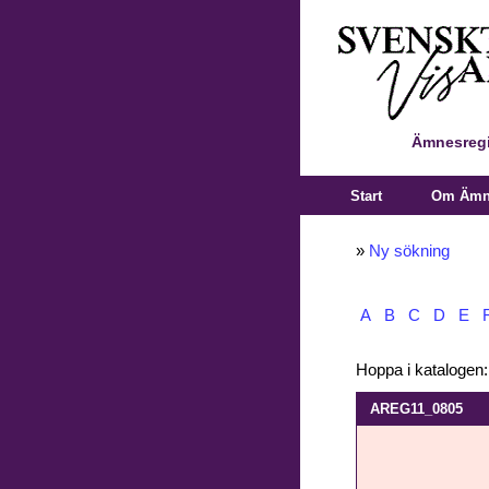
Ämnesregi
Start
Om Ämne
»
Ny sökning
A
B
C
D
E
Hoppa i katalogen
AREG11_0805