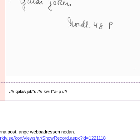
//// qalaA jok^u //// kwi t^a- p ////
 denna post, ange webbadressen nedan.
sarkiv.se/kort/views/ar/ShowRecord.aspx?id=1221118