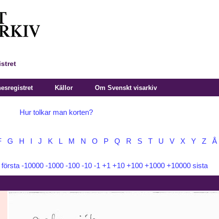
stret
sregistret
Källor
Om Svenskt visarkiv
Hur tolkar man korten?
F
G
H
I
J
K
L
M
N
O
P
Q
R
S
T
U
V
X
Y
Z
Å
:
första
-10000
-1000
-100
-10
-1
+1
+10
+100
+1000
+10000
sista