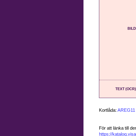
BILD
TEXT (OCR)
Kortlåda:
AREG11
För att länka till
https://katalog.vi