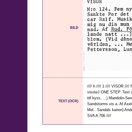
BILD
//// h //// 1 //// VISOR 
vissteJ ONE STEP. Text a
till kyss, ...) Mandolin-Ser
TEXT (OCR)
Sandstorms vis a. Af Axel 
Mel.: Sandals kanon) Ander
SVA A 706 ////