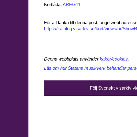
Kortlåda:
AREG11
För att länka till denna post, ange webbadress
https://katalog.visarkiv.se/kort/views/ar/Sh
Denna webbplats använder
kakor/cookies
.
Läs om hur Statens musikverk behandlar perso
Följ Svenskt visarkiv v