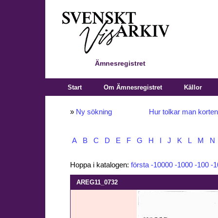
Ämnesregistret
Start
Om Ämnesregistret
Källor
»
Ny sökning
Hur tolkar man korte
A
B
C
D
E
F
G
H
I
J
K
L
M
N
Hoppa i katalogen:
första
-10000
-1000
-100
-1
AREG11_0732