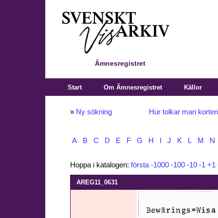
Ämnesregistret
Start
Om Ämnesregistret
Källor
»
Ny sökning
Hur tolkar man korte
A
B
C
D
E
F
G
H
I
J
K
L
M
N
Hoppa i katalogen:
första
-1000
-100
-10
-1
+1
AREG11_0631