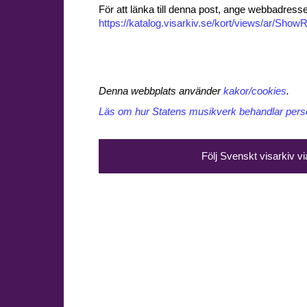
För att länka till denna post, ange webbadress
https://katalog.visarkiv.se/kort/views/ar/Sh
Denna webbplats använder
kakor/cookies
.
Läs om hur Statens musikverk behandlar perso
Följ Svenskt visarkiv v