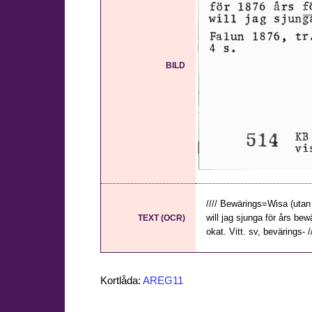
BILD
//// Bewärings=Wisa (utan s
will jag sjunga för års bew
TEXT (OCR)
okat. Vitt. sv, bevärings- //
Kortlåda:
AREG11