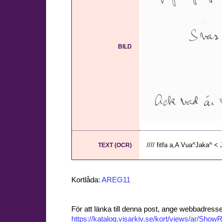
BILD
//// fitfa a,A Vua^Jaka^ < 
TEXT (OCR)
Kortlåda:
AREG11
För att länka till denna post, ange webbadress
https://katalog.visarkiv.se/kort/views/ar/Sh