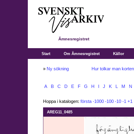
Ämnesregistret
Start
Om Ämnesregistret
Källor
»
Ny sökning
Hur tolkar man korte
A
B
C
D
E
F
G
H
I
J
K
L
M
N
Hoppa i katalogen:
första
-1000
-100
-10
-1
+1
AREG11_0485