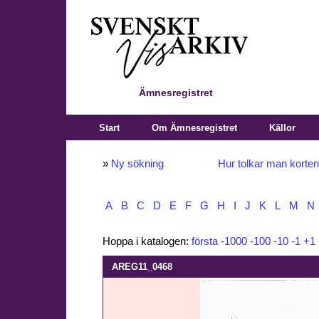
Ämnesregistret
Start
Om Ämnesregistret
Källor
»
Ny sökning
Hur tolkar man korte
A
B
C
D
E
F
G
H
I
J
K
L
M
N
Hoppa i katalogen:
första
-1000
-100
-10
-1
+1
AREG11_0468