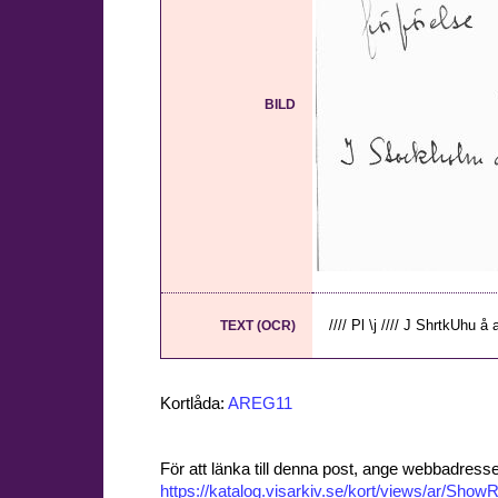
BILD
//// Pl \j //// J ShrtkUhu å
TEXT (OCR)
Kortlåda:
AREG11
För att länka till denna post, ange webbadress
https://katalog.visarkiv.se/kort/views/ar/Sh