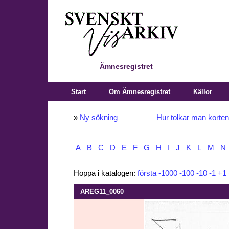
Ämnesregistret
Start
Om Ämnesregistret
Källor
»
Ny sökning
Hur tolkar man korte
A
B
C
D
E
F
G
H
I
J
K
L
M
N
Hoppa i katalogen:
första
-1000
-100
-10
-1
+1
AREG11_0060