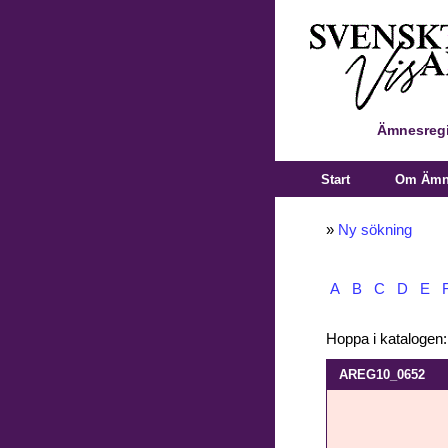
Ämnesregi
Start
Om Ämne
»
Ny sökning
A
B
C
D
E
Hoppa i katalogen
AREG10_0652