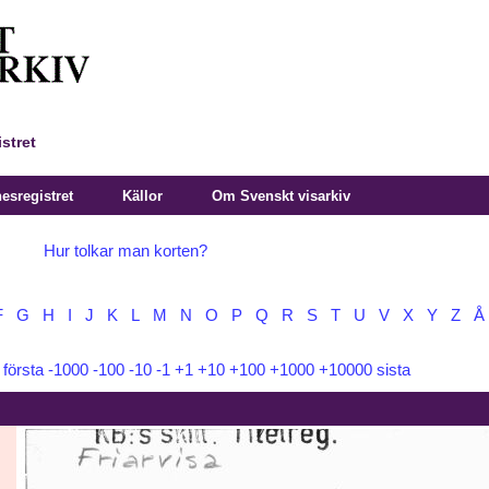
stret
sregistret
Källor
Om Svenskt visarkiv
Hur tolkar man korten?
F
G
H
I
J
K
L
M
N
O
P
Q
R
S
T
U
V
X
Y
Z
Å
:
första
-1000
-100
-10
-1
+1
+10
+100
+1000
+10000
sista