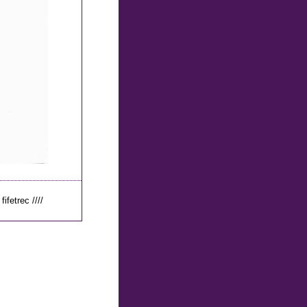
fifetrec ////