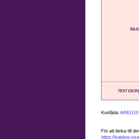
BILD
TEXT (OCR)
Kortlåda:
AREG10
För att länka till
https://katalog.v