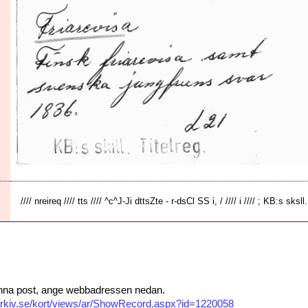
//// nreireq //// tts //// ^c^J-Ji dttsZte - r-dsCl SS i, / //// i //// ; KB:s sksll. 
 denna post, ange webbadressen nedan.
isarkiv.se/kort/views/ar/ShowRecord.aspx?id=1220058