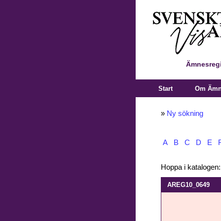
Ämnesregi
Start
Om Ämne
»
Ny sökning
A
B
C
D
E
Hoppa i katalogen
AREG10_0649