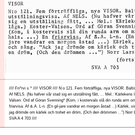
//// Fn^rvi s ^ //// VISOR //// N:o 121. Fem förträffliga, nya VISOR. Balti
Af NELS. (Nu hafver vår stad sig en utställning fått, ... Mel.: Kärlekens l
Valsen. Ord af Göran Svenning* (Kom, i kostervals slå din runda arm om 
friarvisa. Af &.A. L-n. (En gil-jare vandrar en morgon åstad ...) Kärlek, 
jag drömde om kärlek och trohet en dröm, (Och den drömmen ...") Norr Lars
SVA A 4 703 ////