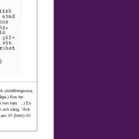
sk utställningsvisa.
åga.) Kos ter-
min hals. ...) En
vin och sång. "Ack
 //// (forts) ////