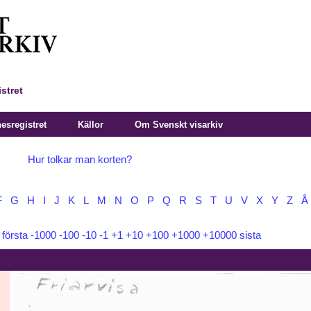
stret
sregistret
Källor
Om Svenskt visarkiv
Hur tolkar man korten?
F
G
H
I
J
K
L
M
N
O
P
Q
R
S
T
U
V
X
Y
Z
Å
:
första
-1000
-100
-10
-1
+1
+10
+100
+1000
+10000
sista