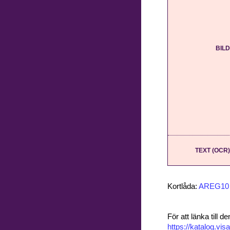
BILD
TEXT (OCR)
Kortlåda:
AREG10
För att länka till
https://katalog.v