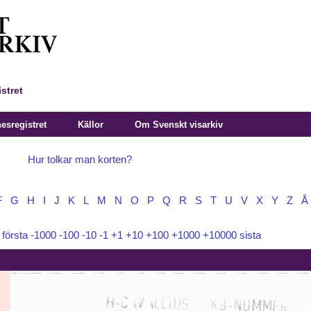
stret
sregistret
Källor
Om Svenskt visarkiv
Hur tolkar man korten?
F
G
H
I
J
K
L
M
N
O
P
Q
R
S
T
U
V
X
Y
Z
Å
:
första
-1000
-100
-10
-1
+1
+10
+100
+1000
+10000
sista