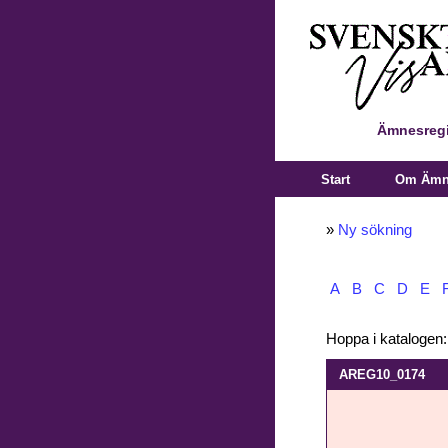
Ämnesregi
Start
Om Ämne
»
Ny sökning
A
B
C
D
E
Hoppa i katalogen
AREG10_0174