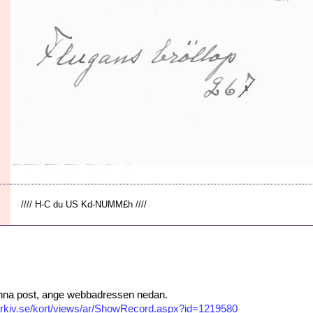
//// H-C du US Kd-NUMM£h ////
 denna post, ange webbadressen nedan.
isarkiv.se/kort/views/ar/ShowRecord.aspx?id=1219580