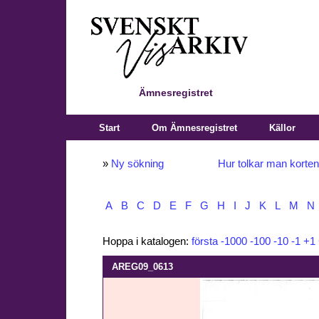
Ämnesregistret
Start
Om Ämnesregistret
Källor
»
Ny sökning
Hur tolkar man korte
A
B
C
D
E
F
G
H
I
J
K
L
M
N
Hoppa i katalogen:
första
-1000
-100
-10
-1
+1
AREG09_0613