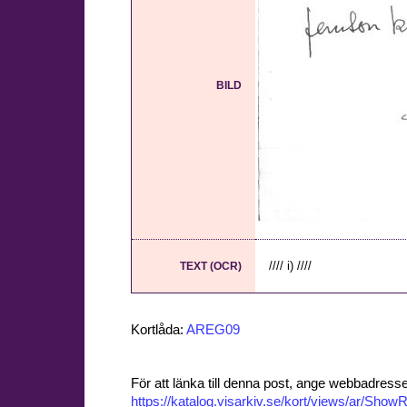
BILD
//// i) ////
TEXT (OCR)
Kortlåda:
AREG09
För att länka till denna post, ange webbadress
https://katalog.visarkiv.se/kort/views/ar/Sh