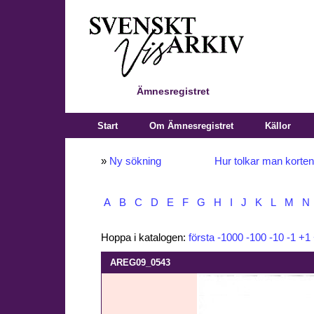
Ämnesregistret
Start
Om Ämnesregistret
Källor
»
Ny sökning
Hur tolkar man korte
A
B
C
D
E
F
G
H
I
J
K
L
M
N
Hoppa i katalogen:
första
-1000
-100
-10
-1
+1
AREG09_0543