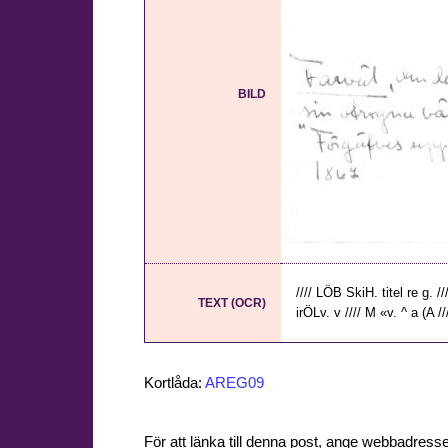
BILD
//// LÖB SkiH. titel re g. /
TEXT (OCR)
irÖLv. v //// M «v. ^ a (A //
Kortlåda:
AREG09
För att länka till denna post, ange webbadress