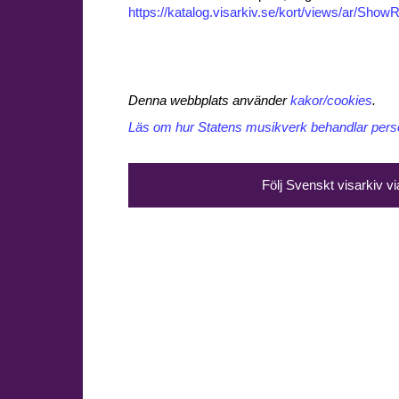
https://katalog.visarkiv.se/kort/views/ar/Sh
Denna webbplats använder
kakor/cookies
.
Läs om hur Statens musikverk behandlar perso
Följ Svenskt visarkiv v