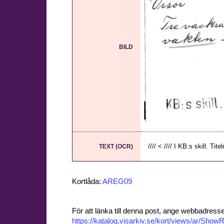
BILD
//// < //// I KB:s skill. Titel
TEXT (OCR)
Kortlåda:
AREG09
För att länka till denna post, ange webbadress
https://katalog.visarkiv.se/kort/views/ar/Sh