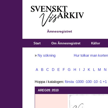
Ämnesregistret
Start
Om Ämnesregistret
Källor
»
Ny sökning
Hur tolkar man korte
A
B
C
D
E
F
G
H
I
J
K
L
M
N
Hoppa i katalogen:
första
-1000
-100
-10
-1
+1
AREG09_0510