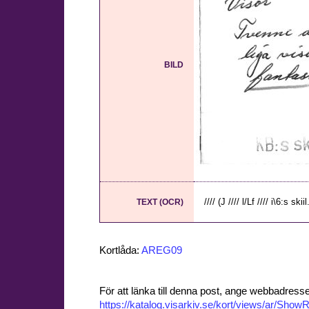
BILD
//// (J //// l/Lf //// i\6:s skiil
TEXT (OCR)
Kortlåda:
AREG09
För att länka till denna post, ange webbadress
https://katalog.visarkiv.se/kort/views/ar/Sh