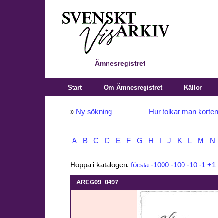
Ämnesregistret
Start
Om Ämnesregistret
Källor
»
Ny sökning
Hur tolkar man korte
A
B
C
D
E
F
G
H
I
J
K
L
M
N
Hoppa i katalogen:
första
-1000
-100
-10
-1
+1
AREG09_0497