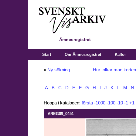
Ämnesregistret
Start
Om Ämnesregistret
Källor
»
Ny sökning
Hur tolkar man korte
A
B
C
D
E
F
G
H
I
J
K
L
M
N
Hoppa i katalogen:
första
-1000
-100
-10
-1
+1
AREG09_0451