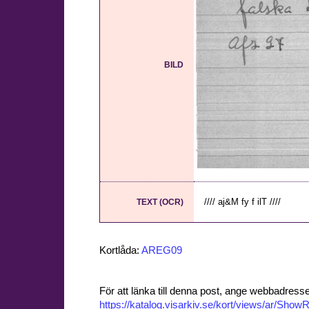
BILD
//// aj&M fy f ilT ////
TEXT (OCR)
Kortlåda:
AREG09
För att länka till denna post, ange webbadress
https://katalog.visarkiv.se/kort/views/ar/Sh