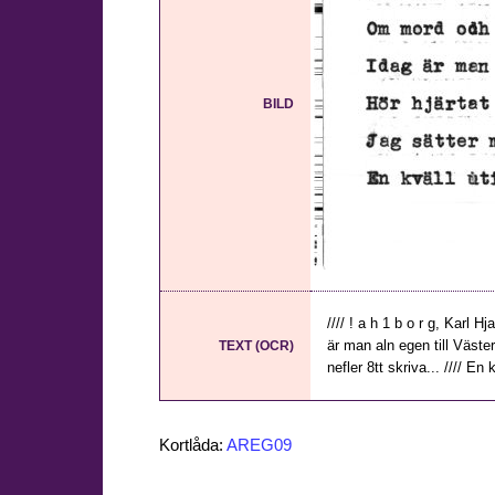
BILD
//// ! a h 1 b o r g, Karl H
är man aln egen till Väster
TEXT (OCR)
nefler 8tt skriva... //// En 
Kortlåda:
AREG09