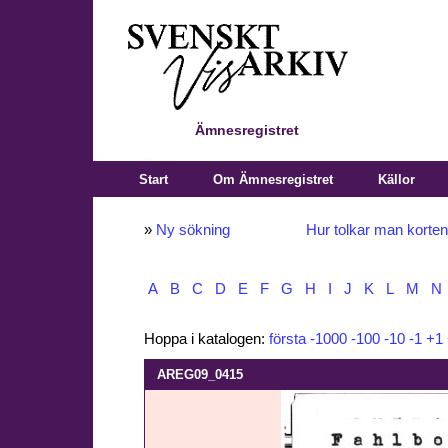
Ämnesregistret
Start
Om Ämnesregistret
Källor
»
Ny sökning
Hur tolkar man korte
A
B
C
D
E
F
G
H
I
J
K
L
M
N
Hoppa i katalogen:
första
-1000
-100
-10
-1
+1
AREG09_0415