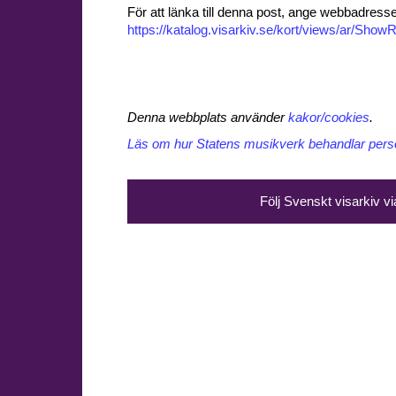
För att länka till denna post, ange webbadress
https://katalog.visarkiv.se/kort/views/ar/Sh
Denna webbplats använder
kakor/cookies
.
Läs om hur Statens musikverk behandlar perso
Följ Svenskt visarkiv v