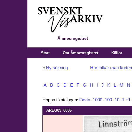
Ämnesregistret
Start
Om Ämnesregistret
Källor
»
Ny sökning
Hur tolkar man korte
A
B
C
D
E
F
G
H
I
J
K
L
M
N
Hoppa i katalogen:
första
-1000
-100
-10
-1
+1
AREG09_0036