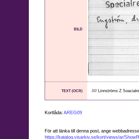
BILD
//// Linnströms Z Soacialre
TEXT (OCR)
Kortlåda:
AREG09
För att länka till denna post, ange webbadress
https://katalog.visarkiv.se/kort/views/ar/Sh