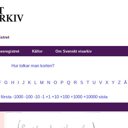
stret
sregistret
Källor
Om Svenskt visarkiv
Hur tolkar man korten?
F
G
H
I
J
K
L
M
N
O
P
Q
R
S
T
U
V
X
Y
Z
Å
:
första
-1000
-100
-10
-1
+1
+10
+100
+1000
+10000
sista