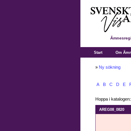
Ämnesregi
Start
Om Ämne
»
Ny sökning
A
B
C
D
E
Hoppa i katalogen
AREG08_0820