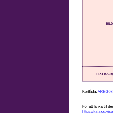
BILD
TEXT (OCR)
Kortlåda:
AREG08
För att länka till
https://katalog.v