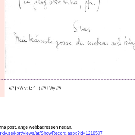
//// | >W v; L; ^ . ) //// i Wy ////
 denna post, ange webbadressen nedan.
isarkiv.se/kort/views/ar/ShowRecord.aspx?id=1218507