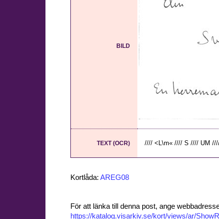
BILD
//// <L\m« //// S //// UM ///
TEXT (OCR)
Kortlåda:
AREG08
För att länka till denna post, ange webbadress
https://katalog.visarkiv.se/kort/views/ar/Sh