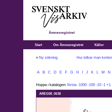
Ämnesregistret
Start
Om Ämnesregistret
Källor
»
Ny sökning
Hur tolkar man korte
A
B
C
D
E
F
G
H
I
J
K
L
M
N
Hoppa i katalogen:
första
-1000
-100
-10
-1
+1
AREG08_0638