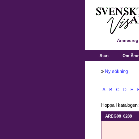
Ämnesregi
Start
Om Ämne
»
Ny sökning
A
B
C
D
E
Hoppa i katalogen
AREG08_0288