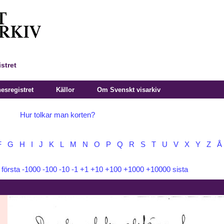
stret
sregistret
Källor
Om Svenskt visarkiv
Hur tolkar man korten?
F
G
H
I
J
K
L
M
N
O
P
Q
R
S
T
U
V
X
Y
Z
Å
:
första
-1000
-100
-10
-1
+1
+10
+100
+1000
+10000
sista