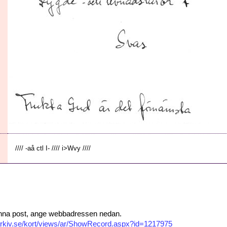
//// -aå ctl I- //// i>Wvy ////
 denna post, ange webbadressen nedan.
isarkiv.se/kort/views/ar/ShowRecord.aspx?id=1217975