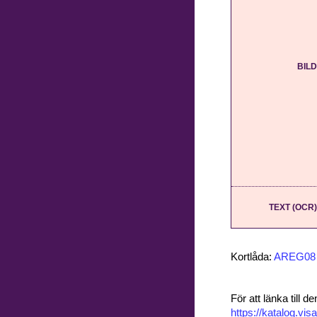
BILD
TEXT (OCR)
Kortlåda:
AREG08
För att länka till
https://katalog.v