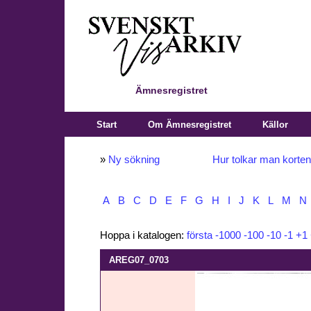
Ämnesregistret
Start
Om Ämnesregistret
Källor
»
Ny sökning
Hur tolkar man korte
A
B
C
D
E
F
G
H
I
J
K
L
M
N
Hoppa i katalogen:
första
-1000
-100
-10
-1
+1
AREG07_0703