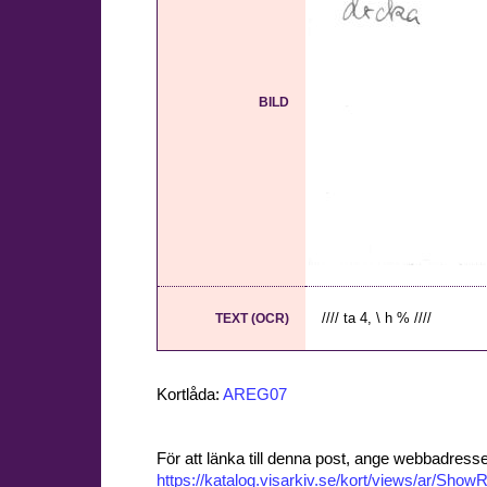
BILD
//// ta 4, \ h % ////
TEXT (OCR)
Kortlåda:
AREG07
För att länka till denna post, ange webbadress
https://katalog.visarkiv.se/kort/views/ar/Sh