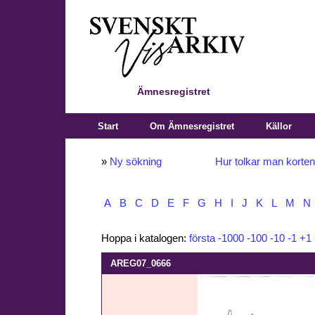
Ämnesregistret
Start
Om Ämnesregistret
Källor
»
Ny sökning
Hur tolkar man korte
A
B
C
D
E
F
G
H
I
J
K
L
M
N
Hoppa i katalogen:
första
-1000
-100
-10
-1
+1
AREG07_0666