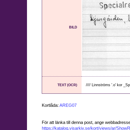
BILD
//// Linnströms '.o' kor _Sp
TEXT (OCR)
Kortlåda:
AREG07
För att länka till denna post, ange webbadress
https://katalog.visarkiv.se/kort/views/ar/Sh