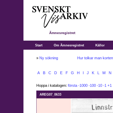
Ämnesregistret
Start
Om Ämnesregistret
Källor
»
Ny sökning
Hur tolkar man korte
A
B
C
D
E
F
G
H
I
J
K
L
M
N
Hoppa i katalogen:
första
-1000
-100
-10
-1
+1
AREG07_0633