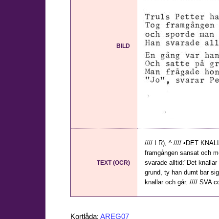
BILD
//// I R); ^ //// •DET KNA
framgången sansat och mo
svarade alltid:"Det knallar
TEXT (OCR)
grund, ty han dumt bar sig
knallar och går. //// SVA cc
Kortlåda:
AREG07