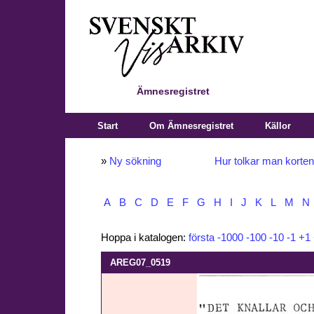
Ämnesregistret
Start
Om Ämnesregistret
Källor
»
Ny sökning
Hur tolkar man korte
A
B
C
D
E
F
G
H
I
J
K
L
M
N
Hoppa i katalogen:
första
-1000
-100
-10
-1
+1
AREG07_0519