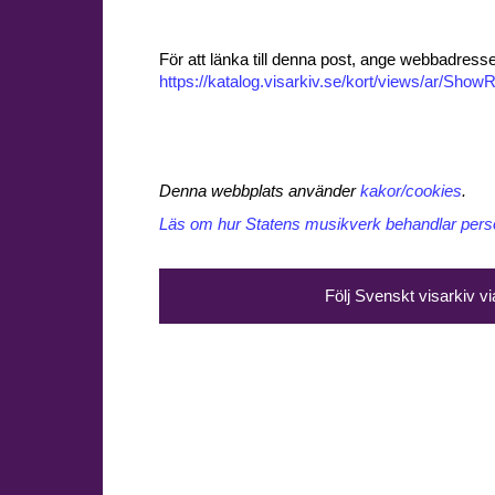
För att länka till denna post, ange webbadress
https://katalog.visarkiv.se/kort/views/ar/Sh
Denna webbplats använder
kakor/cookies
.
Läs om hur Statens musikverk behandlar perso
Följ Svenskt visarkiv v