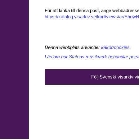
För att länka till denna post, ange webbadress
https://katalog.visarkiv.se/kort/views/ar/Sh
Denna webbplats använder
kakor/cookies
.
Läs om hur Statens musikverk behandlar perso
Följ Svenskt visarkiv v