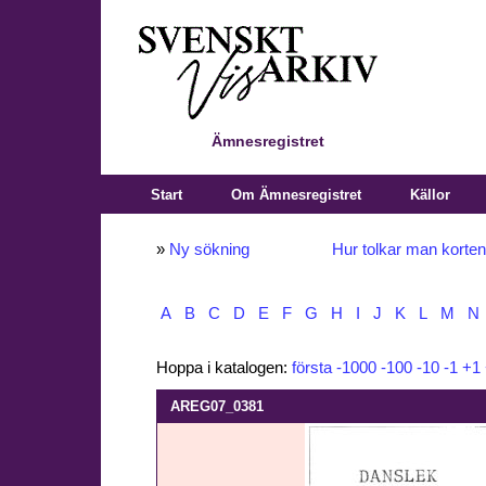
Ämnesregistret
Start
Om Ämnesregistret
Källor
»
Ny sökning
Hur tolkar man korte
A
B
C
D
E
F
G
H
I
J
K
L
M
N
Hoppa i katalogen:
första
-1000
-100
-10
-1
+1
AREG07_0381