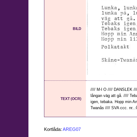
BILD
//// M-l O //// DANSLEK //
långan väg att gå. //// T
TEXT (OCR)
igen, tebaka. Hopp min An
Twanås //// SVA ccc. nr...Ö
Kortlåda:
AREG07