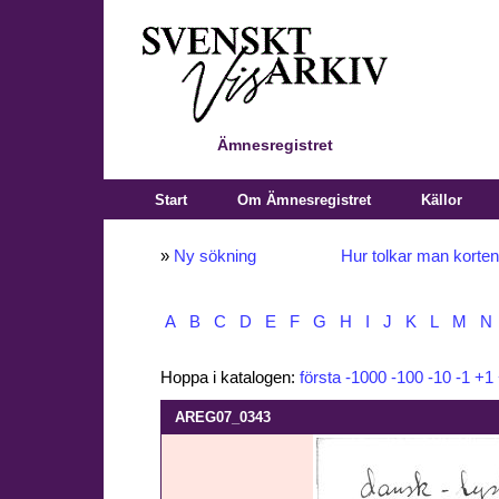
Ämnesregistret
Start
Om Ämnesregistret
Källor
»
Ny sökning
Hur tolkar man korte
A
B
C
D
E
F
G
H
I
J
K
L
M
N
Hoppa i katalogen:
första
-1000
-100
-10
-1
+1
AREG07_0343