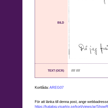
BILD
//// ////
TEXT (OCR)
Kortlåda:
AREG07
För att länka till denna post, ange webbadress
https://katalog.visarkiv.se/kort/views/ar/Sh