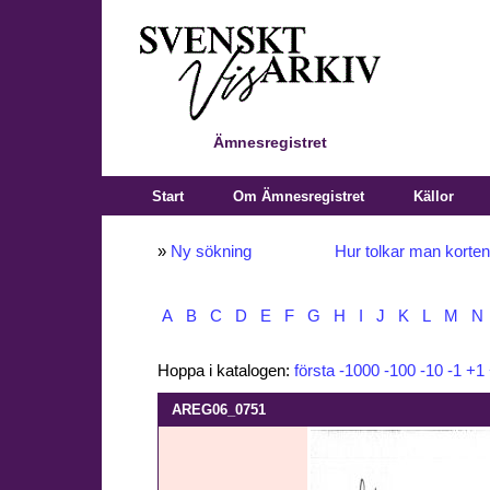
Ämnesregistret
Start
Om Ämnesregistret
Källor
»
Ny sökning
Hur tolkar man korte
A
B
C
D
E
F
G
H
I
J
K
L
M
N
Hoppa i katalogen:
första
-1000
-100
-10
-1
+1
AREG06_0751