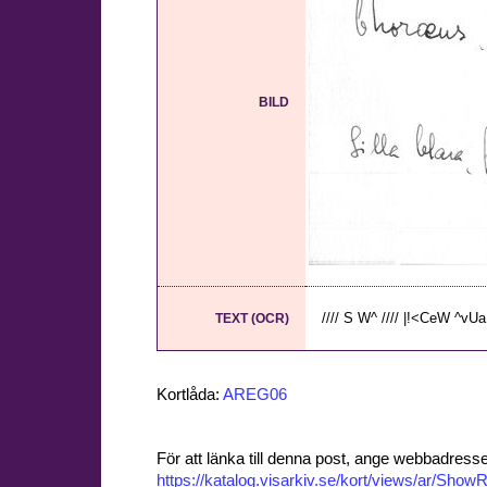
BILD
//// S W^ //// |!<CeW ^vUa 
TEXT (OCR)
Kortlåda:
AREG06
För att länka till denna post, ange webbadress
https://katalog.visarkiv.se/kort/views/ar/Sh