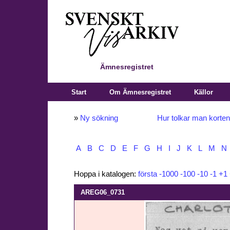
Ämnesregistret
Start
Om Ämnesregistret
Källor
»
Ny sökning
Hur tolkar man korte
A
B
C
D
E
F
G
H
I
J
K
L
M
N
Hoppa i katalogen:
första
-1000
-100
-10
-1
+1
AREG06_0731