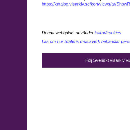
https://katalog.visarkiv.se/kort/views/ar/Sh
Denna webbplats använder
kakor/cookies
.
Läs om hur Statens musikverk behandlar perso
Följ Svenskt visarkiv v