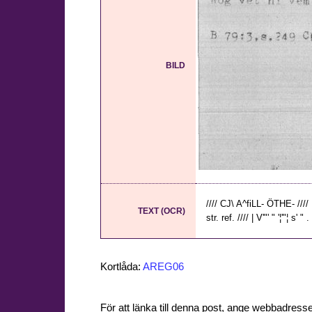
BILD
//// CJ\ A^fiLL- ÖTHE- ////
TEXT (OCR)
str. ref. //// | V'"' " '¦'"¦ s' " 
Kortlåda:
AREG06
För att länka till denna post, ange webbadress