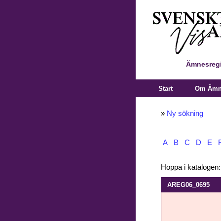
Ämnesregi
Start
Om Ämne
»
Ny sökning
A
B
C
D
E
Hoppa i katalogen
AREG06_0695