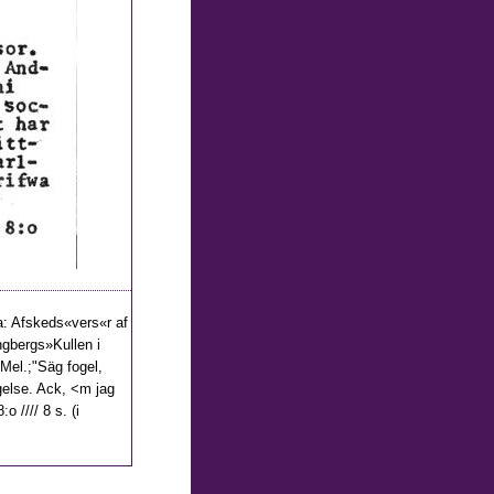
a: Afskeds«vers«r af
ngbergs»Kullen i
 Mel.;"Säg fogel,
gelse. Ack, <m jag
o //// 8 s. (i