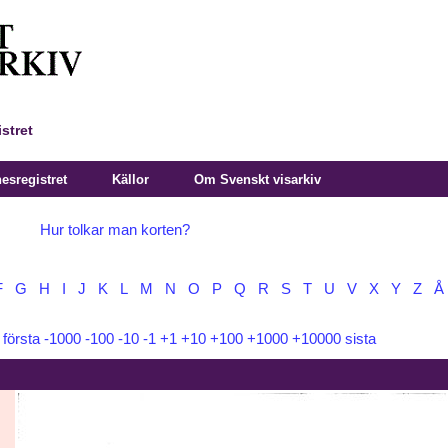
stret
sregistret
Källor
Om Svenskt visarkiv
Hur tolkar man korten?
F
G
H
I
J
K
L
M
N
O
P
Q
R
S
T
U
V
X
Y
Z
Å
:
första
-1000
-100
-10
-1
+1
+10
+100
+1000
+10000
sista