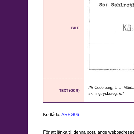
BILD
//// Cederberg, E E .Mörda
TEXT (OCR)
skillingtrycksreg. ////
Kortlåda:
AREG06
För att länka till denna post, ange webbadress