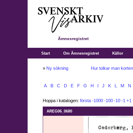
Ämnesregistret
Start
Om Ämnesregistret
Källor
»
Ny sökning
Hur tolkar man korte
A
B
C
D
E
F
G
H
I
J
K
L
M
N
Hoppa i katalogen:
första
-1000
-100
-10
-1
+1
AREG06_0680