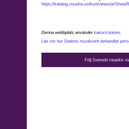
https://katalog.visarkiv.se/kort/views/ar/Sh
Denna webbplats använder
kakor/cookies
.
Läs om hur Statens musikverk behandlar perso
Följ Svenskt visarkiv v