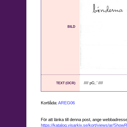
BILD
//// pG;.' ////
TEXT (OCR)
Kortlåda:
AREG06
För att länka till denna post, ange webbadress
https://katalog.visarkiv.se/kort/views/ar/Sh