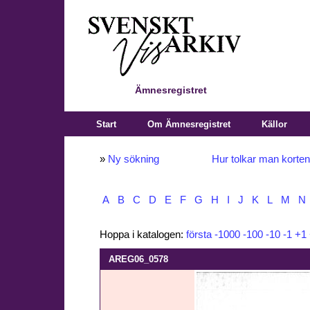
Ämnesregistret
Start
Om Ämnesregistret
Källor
»
Ny sökning
Hur tolkar man korte
A
B
C
D
E
F
G
H
I
J
K
L
M
N
Hoppa i katalogen:
första
-1000
-100
-10
-1
+1
AREG06_0578