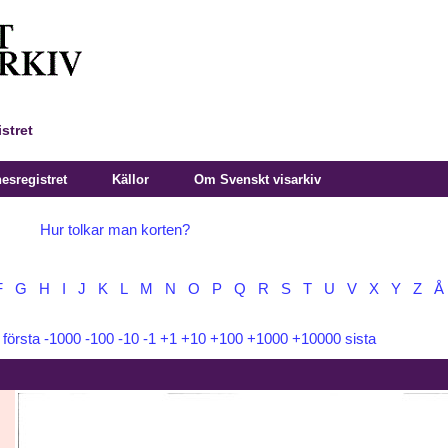
stret
sregistret
Källor
Om Svenskt visarkiv
Hur tolkar man korten?
F
G
H
I
J
K
L
M
N
O
P
Q
R
S
T
U
V
X
Y
Z
Å
:
första
-1000
-100
-10
-1
+1
+10
+100
+1000
+10000
sista