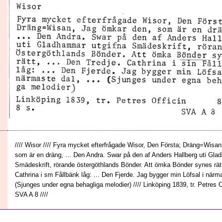
//// Wisor //// Fyra mycket efterfrågade Wisor, Den Första; Dräng=Wisa
som är en dräng, ... Den Andra. Swar på den af Anders Hallberg uti Gla
Smädeskrift, rörande östergöthlands Bönder. Att ömka Bönder synes rätt,
Cathrina i sm Fållbänk låg: ... Den Fjerde. Jag bygger min Löfsal i närmas
(Sjunges under egna behagliga melodier) //// Linköping 1839, tr. Petres Off
SVA A 8 ////