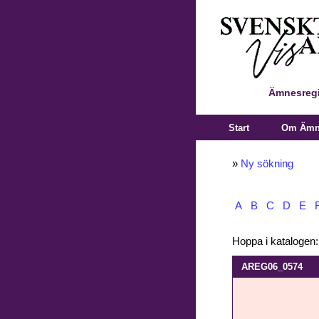
Ämnesregi
Start
Om Ämne
»
Ny sökning
A
B
C
D
E
Hoppa i katalogen
AREG06_0574