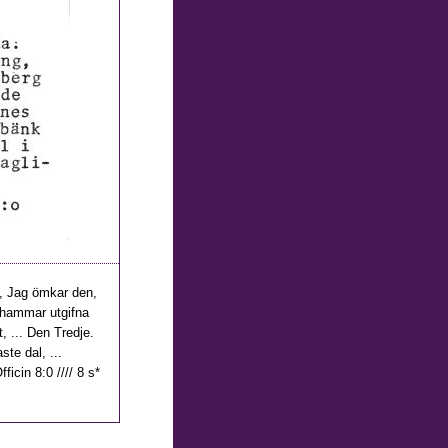
n, Jag ömkar den,
dhammar utgifna
 ... Den Tredje.
te dal, ...
icin 8:0 //// 8 s*