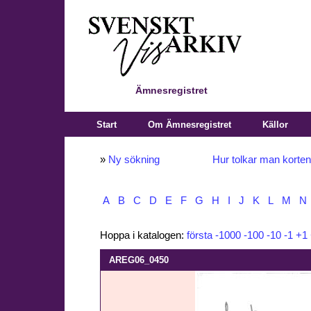
Ämnesregistret
Start
Om Ämnesregistret
Källor
»
Ny sökning
Hur tolkar man korte
A
B
C
D
E
F
G
H
I
J
K
L
M
N
Hoppa i katalogen:
första
-1000
-100
-10
-1
+1
AREG06_0450