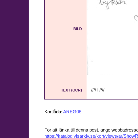
BILD
//// l ////
TEXT (OCR)
Kortlåda:
AREG06
För att länka till denna post, ange webbadress
https://katalog.visarkiv.se/kort/views/ar/Sh