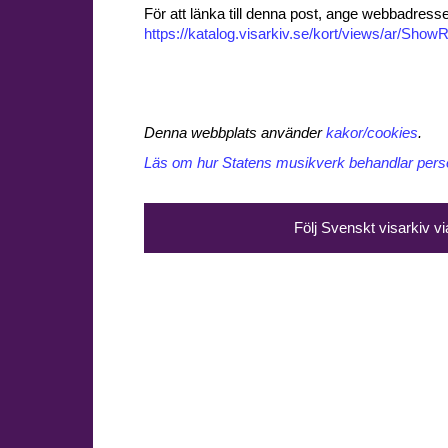
För att länka till denna post, ange webbadress
https://katalog.visarkiv.se/kort/views/ar/Sh
Denna webbplats använder
kakor/cookies
.
Läs om hur Statens musikverk behandlar perso
Följ Svenskt visarkiv v