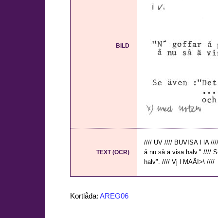
BILD
//// UV //// BUVISA I lA //
å nu så ä visa halv." //// 
TEXT (OCR)
halv". //// Vj l MAÄI>\ ////
Kortlåda:
AREG06