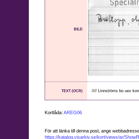
BILD
//// Linnströms bo uex kon 
TEXT (OCR)
Kortlåda:
AREG06
För att länka till denna post, ange webbadress
https://katalog.visarkiv.se/kort/views/ar/Sh