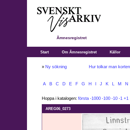
Ämnesregistret
Start
Om Ämnesregistret
Källor
»
Ny sökning
Hur tolkar man korte
A
B
C
D
E
F
G
H
I
J
K
L
M
N
Hoppa i katalogen:
första
-1000
-100
-10
-1
+1
AREG06_0273