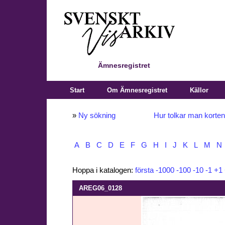
Ämnesregistret
Start
Om Ämnesregistret
Källor
»
Ny sökning
Hur tolkar man korte
A
B
C
D
E
F
G
H
I
J
K
L
M
N
Hoppa i katalogen:
första
-1000
-100
-10
-1
+1
AREG06_0128