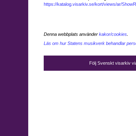
https://katalog.visarkiv.se/kort/views/ar/Sh
Denna webbplats använder
kakor/cookies
.
Läs om hur Statens musikverk behandlar perso
Följ Svenskt visarkiv v