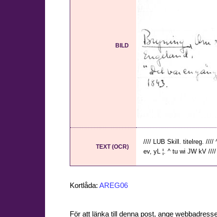
BILD
//// LUB Skill. titelreg. //
TEXT (OCR)
ev, yL ¦. ^ tu wi JW kV ////
Kortlåda:
AREG06
För att länka till denna post, ange webbadress