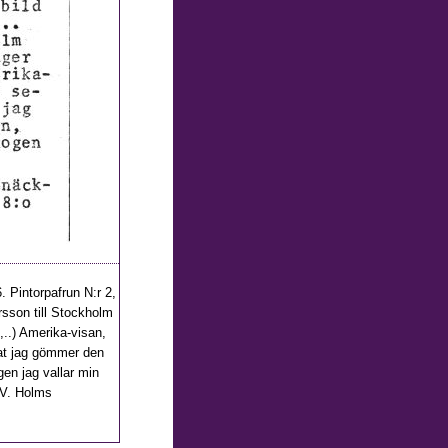
. Pintorpafrun N:r 2,
arsson till Stockholm
 ,..) Amerika-visan,
tat jag gömmer den
gen jag vallar min
J.V. Holms