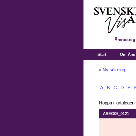
Ämnesregi
Start
Om Ämne
»
Ny sökning
A
B
C
D
E
Hoppa i katalogen
AREG06_0121