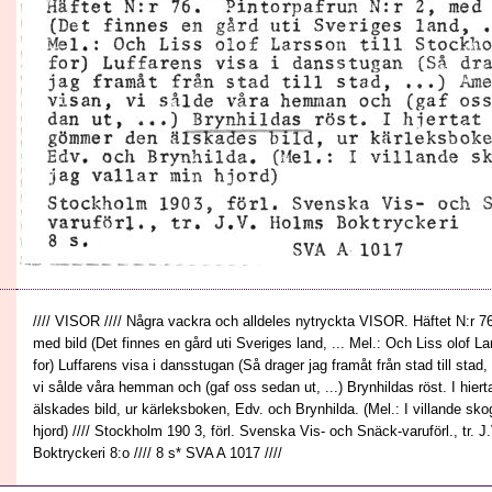
//// VISOR //// Några vackra och alldeles nytryckta VISOR. Häftet N:r 76
med bild (Det finnes en gård uti Sveriges land, ... Mel.: Och Liss olof L
for) Luffarens visa i dansstugan (Så drager jag framåt från stad till stad,
vi sålde våra hemman och (gaf oss sedan ut, ...) Brynhildas röst. I hier
älskades bild, ur kärleksboken, Edv. och Brynhilda. (Mel.: I villande sko
hjord) //// Stockholm 190 3, förl. Svenska Vis- och Snäck-varuförl., tr. 
Boktryckeri 8:o //// 8 s* SVA A 1017 ////