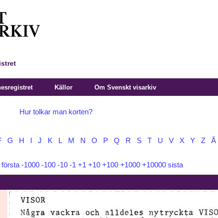
stret
sregistret
Källor
Om Svenskt visarkiv
Hur tolkar man korten?
F
G
H
I
J
K
L
M
N
O
P
Q
R
S
T
U
V
X
Y
Z
Å
:
första
-1000
-100
-10
-1
+1
+10
+100
+1000
+10000
sista