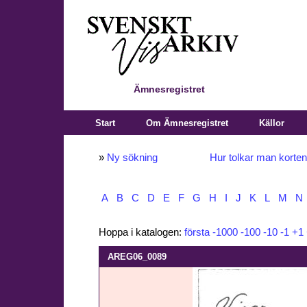
Ämnesregistret
Start
Om Ämnesregistret
Källor
»
Ny sökning
Hur tolkar man korte
A
B
C
D
E
F
G
H
I
J
K
L
M
N
Hoppa i katalogen:
första
-1000
-100
-10
-1
+1
AREG06_0089