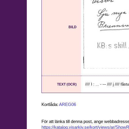
BILD
//// I : ... - --- //// j //// f
TEXT (OCR)
Kortlåda:
AREG06
För att länka till denna post, ange webbadress
https://katalog.visarkiv.se/kort/views/ar/Sh