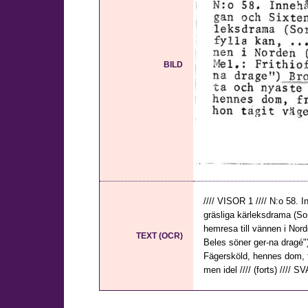
BILD
//// VISOR 1 //// N:o 58. 
gräsliga kärleksdrama (So
hemresa till vännen i Nord
TEXT (OCR)
Beles söner ger-na dragé"
Fägersköld, hennes dom, fr
men idel //// (forts) //// SV