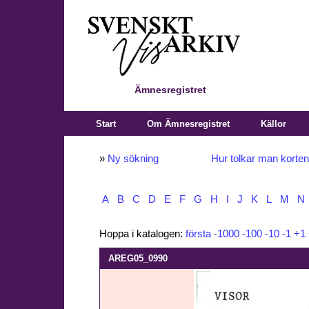
Ämnesregistret
Start
Om Ämnesregistret
Källor
»
Ny sökning
Hur tolkar man korte
A
B
C
D
E
F
G
H
I
J
K
L
M
N
Hoppa i katalogen:
första
-1000
-100
-10
-1
+1
AREG05_0990