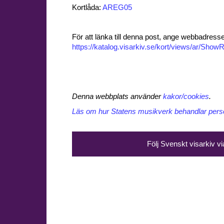
Kortlåda:
AREG05
För att länka till denna post, ange webbadress
https://katalog.visarkiv.se/kort/views/ar/Sh
Denna webbplats använder
kakor/cookies
.
Läs om hur Statens musikverk behandlar perso
Följ Svenskt visarkiv v