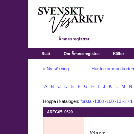
Ämnesregistret
Start
Om Ämnesregistret
Källor
»
Ny sökning
Hur tolkar man korte
A
B
C
D
E
F
G
H
I
J
K
L
M
N
Hoppa i katalogen:
första
-1000
-100
-10
-1
+1
AREG05_0520