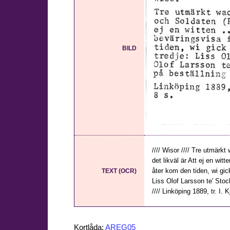
BILD
//// Wisor //// Tre utmär
det likväl är Att ej en wit
åter kom den tiden, wi gick
TEXT (OCR)
Liss Olof Larsson te' Stoc
//// Linköping 1889, tr. I. 
Kortlåda:
AREG05