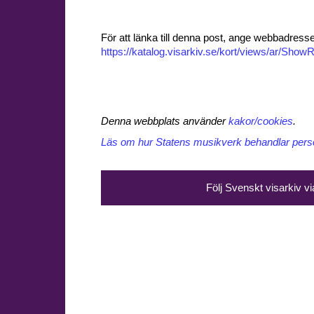
För att länka till denna post, ange webbadress
https://katalog.visarkiv.se/kort/views/ar/Sh
Denna webbplats använder
kakor/cookies
.
Läs om hur Statens musikverk behandlar perso
Följ Svenskt visarkiv v