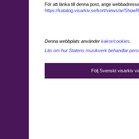
För att länka till denna post, ange webbadress
https://katalog.visarkiv.se/kort/views/ar/Sh
Denna webbplats använder
kakor/cookies
.
Läs om hur Statens musikverk behandlar perso
Följ Svenskt visarkiv v