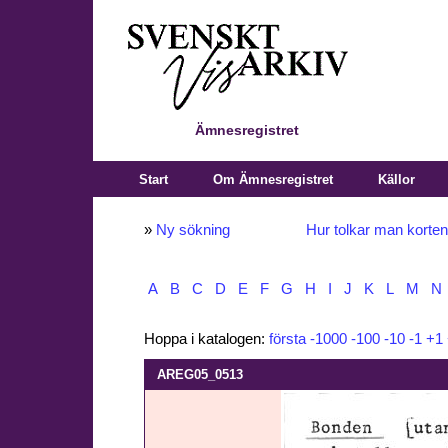
Ämnesregistret
Start
Om Ämnesregistret
Källor
»
Ny sökning
Hur tolkar man korte
A
B
C
D
E
F
G
H
I
J
K
L
M
N
Hoppa i katalogen:
första
-1000
-100
-10
-1
+1
AREG05_0513