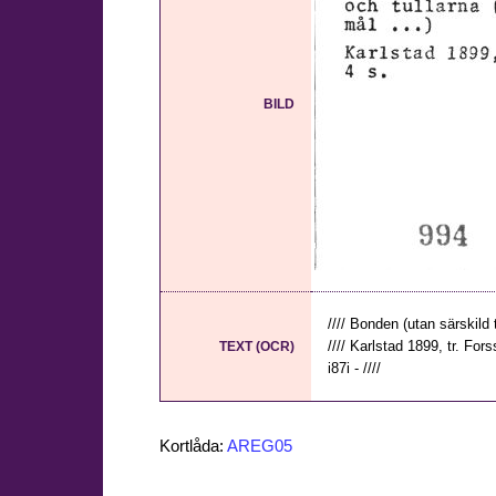
BILD
//// Bonden (utan särskild t
//// Karlstad 1899, tr. Fors
TEXT (OCR)
i87i - ////
Kortlåda:
AREG05