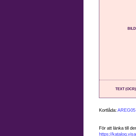
BILD
TEXT (OCR)
Kortlåda:
AREG05
För att länka till
https://katalog.v