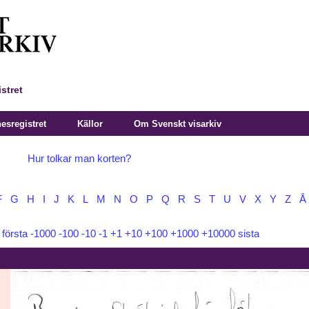
stret
sregistret
Källor
Om Svenskt visarkiv
Hur tolkar man korten?
F
G
H
I
J
K
L
M
N
O
P
Q
R
S
T
U
V
X
Y
Z
Å
:
första
-1000
-100
-10
-1
+1
+10
+100
+1000
+10000
sista