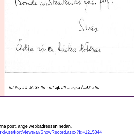
//// \\qyiJU U/\ Sk //// r //// ajk //// a tikjku ÅcrU^u ////
 denna post, ange webbadressen nedan.
isarkiv.se/kort/views/ar/ShowRecord.aspx?id=1215344