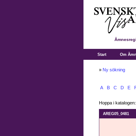
Ämnesregi
Start
Om Ämne
»
Ny sökning
A
B
C
D
E
Hoppa i katalogen
AREG05_0481