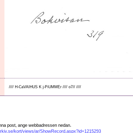
//// H-CaVAIHUS K j-PiUMMEr //// o7// ////
 denna post, ange webbadressen nedan.
isarkiv.se/kort/views/ar/ShowRecord.aspx?id=1215293