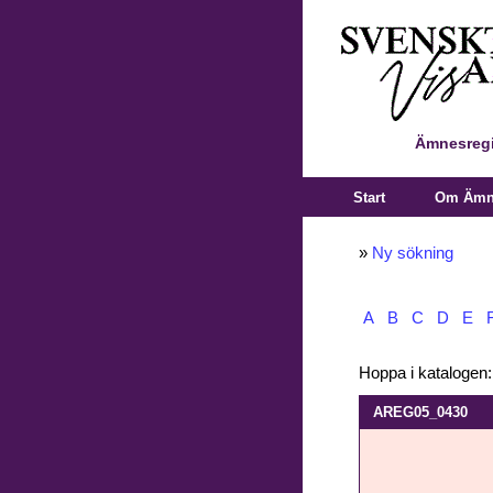
Ämnesregi
Start
Om Ämne
»
Ny sökning
A
B
C
D
E
Hoppa i katalogen
AREG05_0430