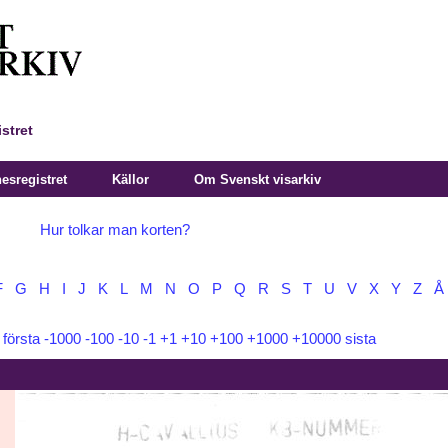
stret
sregistret
Källor
Om Svenskt visarkiv
Hur tolkar man korten?
F
G
H
I
J
K
L
M
N
O
P
Q
R
S
T
U
V
X
Y
Z
Å
:
första
-1000
-100
-10
-1
+1
+10
+100
+1000
+10000
sista