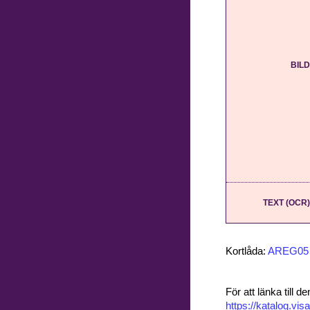
BILD
TEXT (OCR)
Kortlåda:
AREG05
För att länka till
https://katalog.v